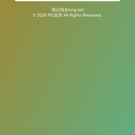
易记域名long.bet
© 2026 PG直营 All Rights Reserved.